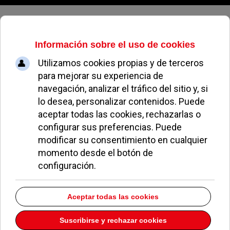
Sábado, 08 de agosto de 2026
Una auditoría SEO refleja que el
Ayuntamiento llena de publicidad
a los medios que menos hablan de
Pozuelo
REDACCIÓN
POLÍTICA
15 MARZO 2022