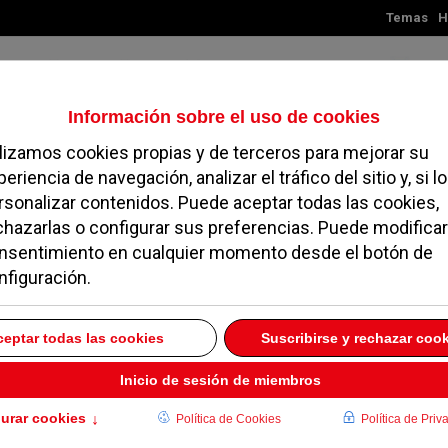
Temas
H
Viernes, 07 de agosto de 2026
TES
MADRID
NOROESTE
SOCIEDAD
MAGAZINE
SERVICIOS
as en las que debes
22
1 MARZO 2022