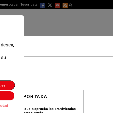
emeroteca
Suscríbete
EN PORTADA
Pozuelo aprueba las 775 viviendas
de Huerta Grande