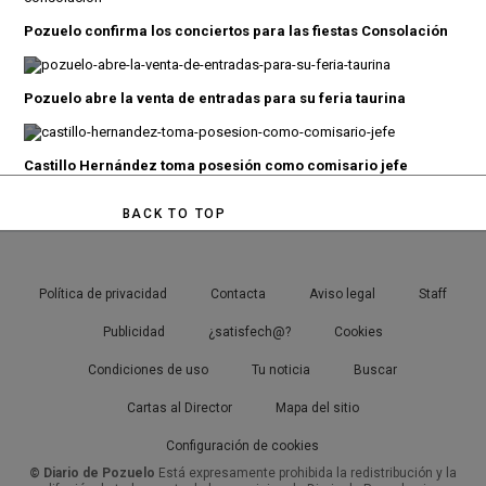
Pozuelo confirma los conciertos para las fiestas Consolación
Pozuelo abre la venta de entradas para su feria taurina
Castillo Hernández toma posesión como comisario jefe
BACK TO TOP
Política de privacidad
Contacta
Aviso legal
Staff
Publicidad
¿satisfech@?
Cookies
Condiciones de uso
Tu noticia
Buscar
Cartas al Director
Mapa del sitio
Configuración de cookies
© Diario de Pozuelo
Está expresamente prohibida la redistribución y la