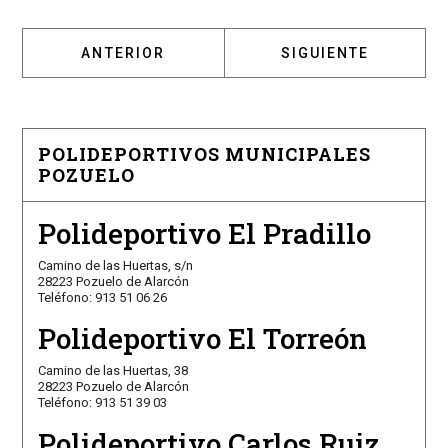
ARTÍCULO ANTERIOR: EL GIMNASIO DEL VAL
ARTÍCULO SIGUIENT
ANTERIOR
SIGUIENTE
POLIDEPORTIVOS MUNICIPALES
POZUELO
Polideportivo El Pradillo
Camino de las Huertas, s/n
28223 Pozuelo de Alarcón
Teléfono: 913 51 06 26
Polideportivo El Torreón
Camino de las Huertas, 38
28223 Pozuelo de Alarcón
Teléfono: 913 51 39 03
Polideportivo Carlos Ruiz