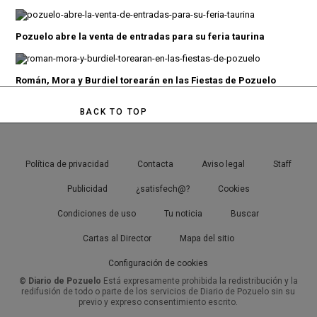
Pozuelo abre la venta de entradas para su feria taurina
Román, Mora y Burdiel torearán en las Fiestas de Pozuelo
BACK TO TOP
Política de privacidad
Contacta
Aviso legal
Staff
Publicidad
¿satisfech@?
Cookies
Condiciones de uso
Tu noticia
Buscar
Cartas al Director
Mapa del sitio
Configuración de cookies
© Diario de Pozuelo
Está expresamente prohibida la redistribución y la
redifusión de todo o parte de los servicios de Diario de Pozuelo sin su
previo y expreso consentimiento escrito.