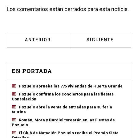
Los comentarios están cerrados para esta noticia.
ARTÍCULO ANTERIOR: LA INCIDENCIA ACUMUL
ARTÍCULO SIGUIENT
ANTERIOR
SIGUIENTE
EN PORTADA
Pozuelo aprueba las 775 viviendas de Huerta Grande
Pozuelo confirma los conciertos para las fiestas
Consolación
Pozuelo abre la venta de entradas para su feria
taurina
Román, Mora y Burdiel torearán en las Fiestas de
Pozuelo
El Club de Natación Pozuelo recibe el Premio Siete
Estrellas