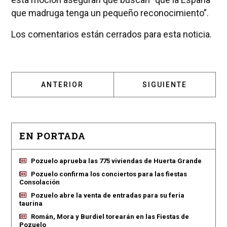
que madruga tenga un pequeño reconocimiento”.
Los comentarios están cerrados para esta noticia.
ARTÍCULO ANTERIOR: EL MERCADILLO DE P
ARTÍCULO SIGUIENT
ANTERIOR
SIGUIENTE
EN PORTADA
Pozuelo aprueba las 775 viviendas de Huerta Grande
Pozuelo confirma los conciertos para las fiestas
Consolación
Pozuelo abre la venta de entradas para su feria
taurina
Román, Mora y Burdiel torearán en las Fiestas de
Pozuelo