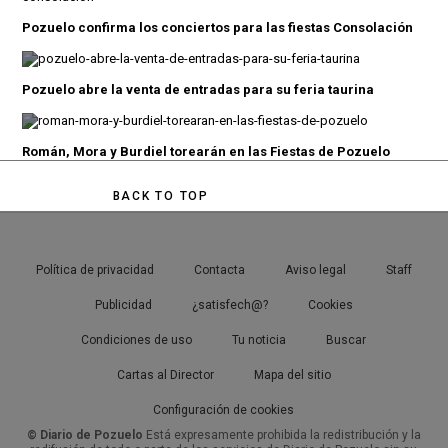
Pozuelo confirma los conciertos para las fiestas Consolación
Pozuelo abre la venta de entradas para su feria taurina
Román, Mora y Burdiel torearán en las Fiestas de Pozuelo
BACK TO TOP
Política de privacidad
Contacta
Aviso legal
Staff
Publicidad
¿satisfech@?
Cookies
Condiciones de uso
Tu noticia
Buscar
Cartas al Director
Mapa del sitio
Configuración de cookies
© Diario de Pozuelo
Está expresamente prohibida la redistribución y la