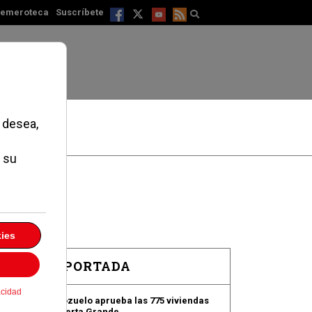
emeroteca
Suscríbete
EN PORTADA
Pozuelo aprueba las 775 viviendas
de Huerta Grande