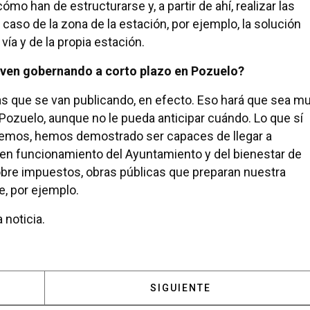
mo han de estructurarse y, a partir de ahí, realizar las
caso de la zona de la estación, por ejemplo, la solución
vía y de la propia estación.
 ven gobernando a corto plazo en Pozuelo?
s que se van publicando, en efecto. Eso hará que sea m
Pozuelo, aunque no le pueda anticipar cuándo. Lo que sí
emos, hemos demostrado ser capaces de llegar a
en funcionamiento del Ayuntamiento y del bienestar de
bre impuestos, obras públicas que preparan nuestra
e, por ejemplo.
 noticia.
 ISAAC CARDOSO, PRESIDENTE DEL C.F. POZUELO: “ES
ARTÍCULO SIGUIENTE: BASC
SIGUIENTE