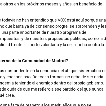
 otros en los próximos meses y años, en beneficio de
e todavía no han entendido que VOX está aquí porque una
cho que basta ya de consenso progre; se sorprenden y le
una parte importante de nuestro programa de
impuestos, y de nuestras propuestas políticas, como la 
lidad frente al aborto voluntario y la de la lucha contra la
bierno de la Comunidad de Madrid?
más contundente en la denuncia del ataque sistemático d
te y escandaloso. De todas formas, no debe de ser nada
pandemia teniendo al enemigo dentro del propio gobierno.
uede duda de que me refiero a ese partido, del que nunca
ué cree.
e y una falta de respeto a los madrileños que no se