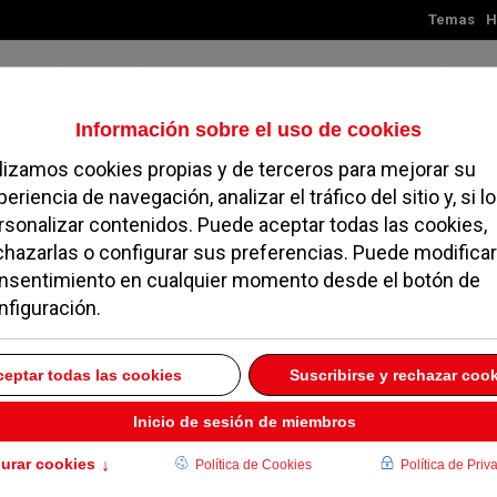
Temas
H
Domingo, 09 de agosto de 2026
TES
MADRID
NOROESTE
SOCIEDAD
MAGAZINE
SERVICIOS
z: “La iniciativa e
a siempre es
uestro municipio”
UELO
19 OCTUBRE 2020