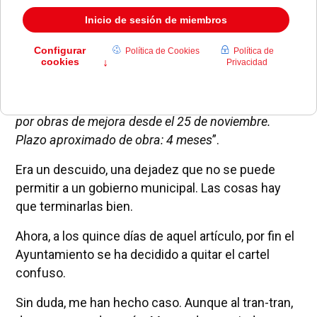
Me preguntaba en esta misma columna hace ya 15
días
si seguían las obras de la pasarela del Paseo
de la Concepción
. Se trataba de una pregunta
retórica. La obra se había terminado en julio, pero
en septiembre todavía continuaba el cartel que
decía “
Atención. Pasarela sobre ferrocarril cortada
por obras de mejora desde el 25 de noviembre.
Plazo aproximado de obra: 4 meses
”.
Era un descuido, una dejadez que no se puede
permitir a un gobierno municipal. Las cosas hay
que terminarlas bien.
Ahora, a los quince días de aquel artículo, por fin el
Ayuntamiento se ha decidido a quitar el cartel
confuso.
Sin duda, me han hecho caso. Aunque al tran-tran,