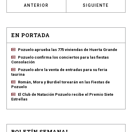
ARTÍCULO ANTERIOR: ALCALDESA QUISLANT
ARTÍCULO SIGUIENTE
ANTERIOR
SIGUIENTE
EN PORTADA
Pozuelo aprueba las 775 viviendas de Huerta Grande
Pozuelo confirma los conciertos para las fiestas
Consolación
Pozuelo abre la venta de entradas para su feria
taurina
Román, Mora y Burdiel torearán en las Fiestas de
Pozuelo
El Club de Natación Pozuelo recibe el Premio Siete
Estrellas
BOLETÍN SEMANAL