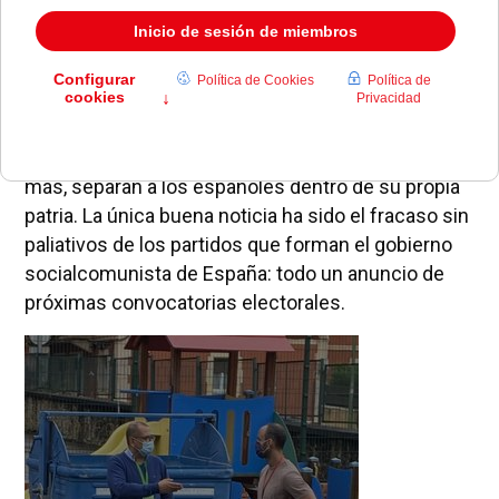
nacionalismo ha avanzado, tanto el violento y
abiertamente separatista vasco como el taimado
gallego, pero ambos contrarios a que en esas
zonas de España se recupere lo español,
empezando por el idioma y terminando por la
eliminación de todas las barreras que, cada día
más, separan a los españoles dentro de su propia
patria. La única buena noticia ha sido el fracaso sin
paliativos de los partidos que forman el gobierno
socialcomunista de España: todo un anuncio de
próximas convocatorias electorales.