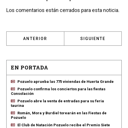
Los comentarios están cerrados para esta noticia.
ARTÍCULO ANTERIOR: ¿QUÉ HA SIDO DE LA 
ARTÍCULO SIGUIENT
ANTERIOR
SIGUIENTE
EN PORTADA
Pozuelo aprueba las 775 viviendas de Huerta Grande
Pozuelo confirma los conciertos para las fiestas
Consolación
Pozuelo abre la venta de entradas para su feria
taurina
Román, Mora y Burdiel torearán en las Fiestas de
Pozuelo
El Club de Natación Pozuelo recibe el Premio Siete