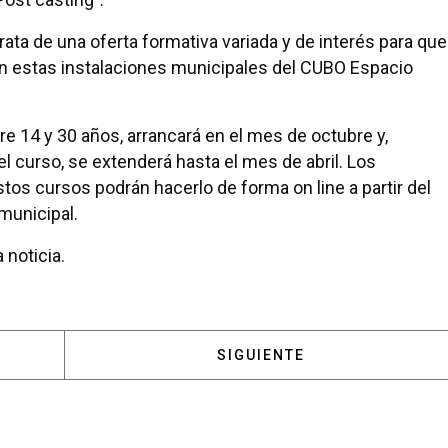
ta de una oferta formativa variada y de interés para que
en estas instalaciones municipales del CUBO Espacio
re 14 y 30 años, arrancará en el mes de octubre y,
 curso, se extenderá hasta el mes de abril. Los
tos cursos podrán hacerlo de forma on line a partir del
municipal.
 noticia.
 EL CUBO OFRECE UNA ASESORÍA DE ESTUDIOS A LOS
ARTÍCULO SIGUIENTE: LOS 
SIGUIENTE