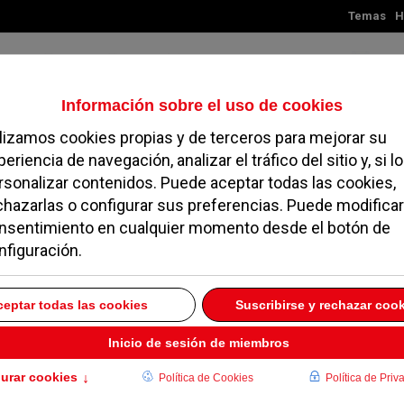
Temas
H
Sábado, 08 de agosto de 2026
TES
MADRID
NOROESTE
SOCIEDAD
MAGAZINE
SERVICIOS
ara jóvenes de Pozuelo
2019