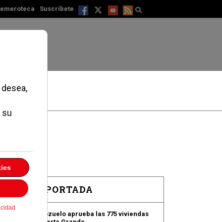
emeroteca
Suscríbete
EN PORTADA
Pozuelo aprueba las 775 viviendas
de Huerta Grande