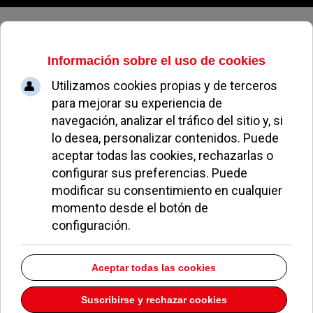
Sábado, 08 de agosto de 2026
Vox: “El PP de Pozuelo se tendrá
que acostumbrar a perder
votaciones y a corregir su
comportamiento y talante”
REDACCIÓN
POLÍTICA
16 JUNIO 2019