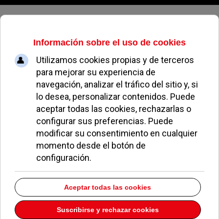
Viernes, 07 de agosto de 2026
Susana Pérez Quislant elegida
candidata del PP a la alcaldía de
Pozuelo
REDACCIÓN / BBM
NOTICIAS DE POZUELO
14 MARZO 2019