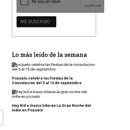
Lo más leído de la semana
Pozuelo celebra las Fiestas de la
Consolación del 5 al 13 de septiembre
Hey Kid e Inazio lideran La Gran Noche del
Indie en Pozuelo
 MUJER CON UN MES DE ACTIVIDADES
LENO APRUEBA APOYAR LA PROPOSICIÓN DE LEY ORGÁ