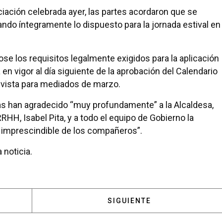
iación celebrada ayer, las partes acordaron que se
ando íntegramente lo dispuesto para la jornada estival en
e los requisitos legalmente exigidos para la aplicación
 en vigor al día siguiente de la aprobación del Calendario
revista para mediados de marzo.
as han agradecido “muy profundamente” a la Alcaldesa,
RHH, Isabel Pita, y a todo el equipo de Gobierno la
 imprescindible de los compañeros”.
 noticia.
 POZUELO CONMEMORA EL DÍA INTERNACIONAL DE LA
ARTÍCULO SIGUIENTE: EL P
SIGUIENTE