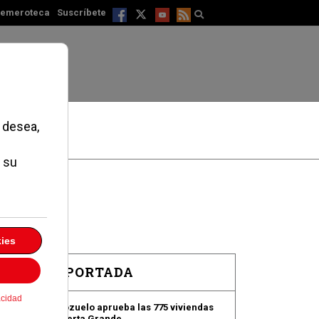
emeroteca
Suscríbete
EN PORTADA
Pozuelo aprueba las 775 viviendas
de Huerta Grande