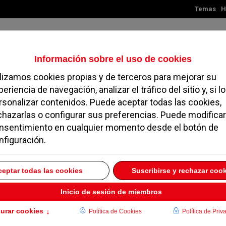
Temas
H
Sábado, 08 de agosto de 2026
TES
MADRID
NOROESTE
SOCIEDAD
MAGAZINE
SERVICIOS
 de Pozuelo aprueba
laboral de sus
35 horas semanales