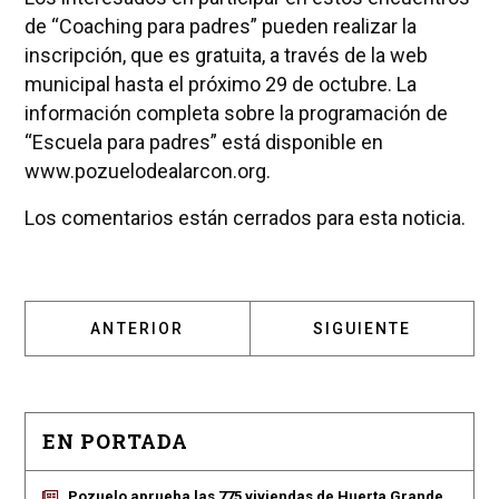
de “Coaching para padres” pueden realizar la
inscripción, que es gratuita, a través de la web
municipal hasta el próximo 29 de octubre. La
información completa sobre la programación de
“Escuela para padres” está disponible en
www.pozuelodealarcon.org.
Los comentarios están cerrados para esta noticia.
ARTÍCULO ANTERIOR: EL PROGRAMA ‘EXPER
ARTÍCULO SIGUIENT
ANTERIOR
SIGUIENTE
EN PORTADA
Pozuelo aprueba las 775 viviendas de Huerta Grande