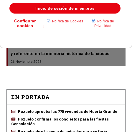
05 Febrero 2026
Unanimidad en Pozuelo para dedicar el centro
cultural a la cronista Esperanza Morón
29 Diciembre 2025
Fallece Esperanza Morón, cronista oficial de Pozuelo
y referente en la memoria histórica de la ciudad
26 Noviembre 2025
EN PORTADA
Pozuelo aprueba las 775 viviendas de Huerta Grande
Pozuelo confirma los conciertos para las fiestas
Consolación
Pozuelo abre la venta de entradas para su feria