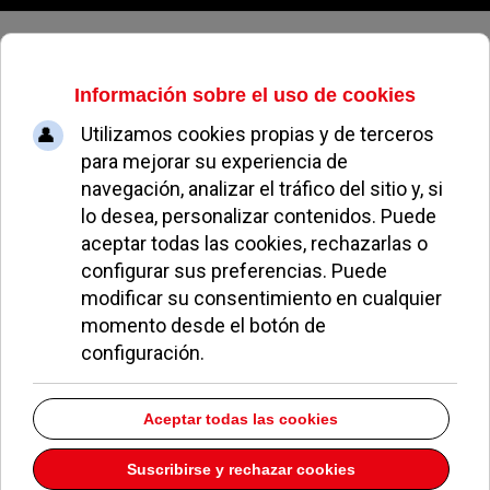
Viernes, 07 de agosto de 2026
Los Curros
Dirección:
Calle Guadalupe Muñoz Local 1
Pozuelo de Alarcón
Madrid
Teléfono:
91 518 36 94
Descargar la información como:
vCard