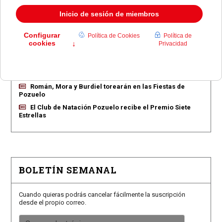
EN PORTADA
Pozuelo aprueba las 775 viviendas de Huerta Grande
Pozuelo confirma los conciertos para las fiestas
Consolación
Pozuelo abre la venta de entradas para su feria
taurina
Román, Mora y Burdiel torearán en las Fiestas de
Pozuelo
El Club de Natación Pozuelo recibe el Premio Siete
Estrellas
BOLETÍN SEMANAL
Cuando quieras podrás cancelar fácilmente la suscripción
desde el propio correo.