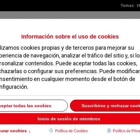
Temas
H
Viernes, 07 de agosto de 2026
TES
MADRID
NOROESTE
SOCIEDAD
MAGAZINE
SERVICIOS
Húmera