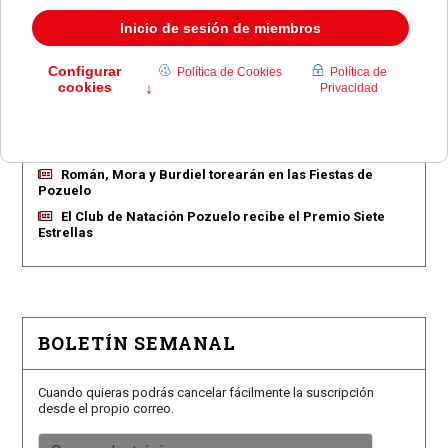
EN PORTADA
Pozuelo aprueba las 775 viviendas de Huerta Grande
Pozuelo confirma los conciertos para las fiestas
Consolación
Pozuelo abre la venta de entradas para su feria
taurina
Román, Mora y Burdiel torearán en las Fiestas de
Pozuelo
El Club de Natación Pozuelo recibe el Premio Siete
Estrellas
BOLETÍN SEMANAL
Cuando quieras podrás cancelar fácilmente la suscripción
desde el propio correo.