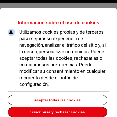
Domingo, 09 de agosto de 2026
Central Mexicana
Dirección:
Calle ATENAS 2
Pozuelo de Alarcón
Madrid
Teléfono:
91 3528488
Descargar la información como:
vCard