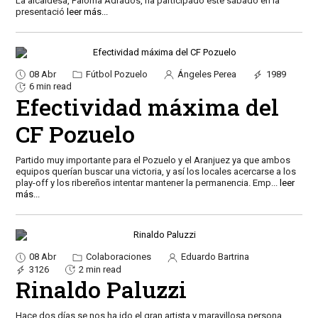
La alcaldesa, Paloma Adrados, ha participado este sábado en la
presentació
leer más...
08 Abr
Fútbol Pozuelo
Ángeles Perea
1989
6 min read
Efectividad máxima del
CF Pozuelo
Partido muy importante para el Pozuelo y el Aranjuez ya que ambos
equipos querían buscar una victoria, y así los locales acercarse a los
play-off y los ribereños intentar mantener la permanencia. Emp
...
leer
más...
08 Abr
Colaboraciones
Eduardo Bartrina
3126
2 min read
Rinaldo Paluzzi
Hace dos días se nos ha ido el gran artista y maravillosa persona