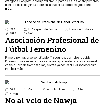
categoría. Los pozueleros perdieron el partido en los veinte primeros
minutos de la segunda parte en la que encajaron tres goles.
leer
más...
09 Abr
El Avispero de Pozuelo
Elena de Ondarza
1834
<1min
Asociación Profesional de
Fútbol Femenino
Primero por haberse constituido. Y, segundo, por haber elegido
Pozuelo como su sede. La asociación, que tendrá sus oficinas en el
edificio Foro de Somosaguas, cuenta ya con casi 150 socios y está
int
...
leer más...
09 Abr
Cartas
Ángeles Perea
1526
<1min
No al velo de Nawja