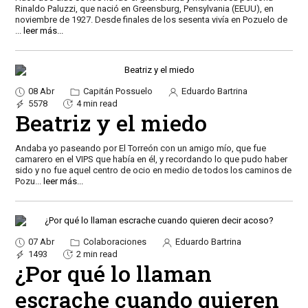
Rinaldo Paluzzi, que nació en Greensburg, Pensylvania (EEUU), en
noviembre de 1927. Desde finales de los sesenta vivía en Pozuelo de
...
leer más...
08 Abr
Capitán Possuelo
Eduardo Bartrina
5578
4 min read
Beatriz y el miedo
Andaba yo paseando por El Torreón con un amigo mío, que fue
camarero en el VIPS que había en él, y recordando lo que pudo haber
sido y no fue aquel centro de ocio en medio de todos los caminos de
Pozu
...
leer más...
07 Abr
Colaboraciones
Eduardo Bartrina
1493
2 min read
¿Por qué lo llaman
escrache cuando quieren