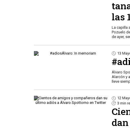
tana
las 
La capilla
Pozuelo de
de ayer, se
13 May
#ad
Álvaro Spo
Alarcón y 
lleve siem
12 May
3 min r
Cie
dan