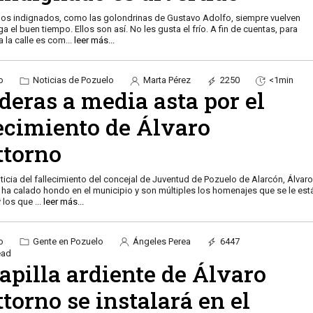
os indignados, como las golondrinas de Gustavo Adolfo, siempre vuelven
a el buen tiempo. Ellos son así. No les gusta el frío. A fin de cuentas, para
r a la calle es com
...
leer más...
o
Noticias de Pozuelo
Marta Pérez
2250
<1min
deras a media asta por el
lecimiento de Álvaro
ttorno
oticia del fallecimiento del concejal de Juventud de Pozuelo de Alarcón, Álvar
 ha calado hondo en el municipio y son múltiples los homenajes que se le est
y los que
...
leer más...
o
Gente en Pozuelo
Ángeles Perea
6447
ead
apilla ardiente de Álvaro
torno se instalará en el