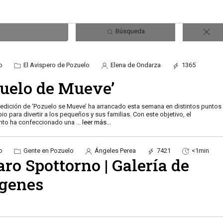
Búsqueda
o
El Avispero de Pozuelo
Elena de Ondarza
1365
zuelo de Mueve’
edición de ‘Pozuelo se Mueve’ ha arrancado esta semana en distintos puntos
io para divertir a los pequeños y sus familias. Con este objetivo, el
nto ha confeccionado una
...
leer más...
o
Gente en Pozuelo
Ángeles Perea
7421
<1min
ro Spottorno | Galería de
genes