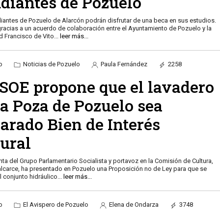
udiantes de Pozuelo
diantes de Pozuelo de Alarcón podrán disfrutar de una beca en sus estudios.
gracias a un acuerdo de colaboración entre el Ayuntamiento de Pozuelo y la
d Francisco de Vito
...
leer más...
o
Noticias de Pozuelo
Paula Fernández
2258
PSOE propone que el lavadero
La Poza de Pozuelo sea
arado Bien de Interés
tural
nta del Grupo Parlamentario Socialista y portavoz en la Comisión de Cultura,
carce, ha presentado en Pozuelo una Proposición no de Ley para que se
el conjunto hidráulico
...
leer más...
o
El Avispero de Pozuelo
Elena de Ondarza
3748