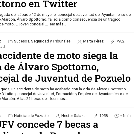
ttorno en Twitter
ugada del sábado 12 de mayo, el concejal de Juventud del Ayuntamiento de
 Alarcón, Álvaro Spottorno, fallecía como consecuencia de un trágico
de moto. El joven concejal
...
leer más...
o
Sucesos, Seguridad y Tribunales
Marta Pérez
7982
ead
accidente de moto siega la
a de Álvaro Spottorno,
cejal de Juventud de Pozuelo
gada, un accidente de moto ha acabado con la vida de Álvaro Spottorno
e 31 años, concejal de Juventud, Formación y Empleo del Ayuntamiento de
 Alarcón. A las 21 horas de
...
leer más...
o
Noticias de Pozuelo
Hector Salazar
1958
<1min
UFV concede 7 becas a