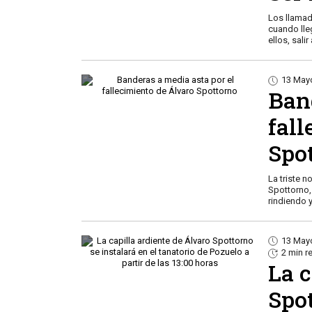
Los llamad
cuando lleg
ellos, sali
13 May
Ban
fal
Spo
La triste n
Spottorno,
rindiendo 
13 May
2 min r
La c
Spot