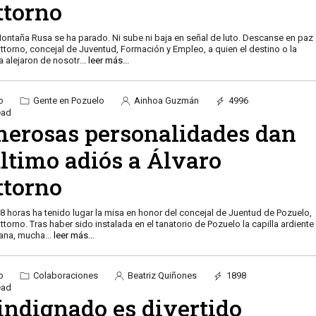
ttorno
ontaña Rusa se ha parado. Ni sube ni baja en señal de luto. Descanse en paz
ttorno, concejal de Juventud, Formación y Empleo, a quien el destino o la
a alejaron de nosotr
...
leer más...
o
Gente en Pozuelo
Ainhoa Guzmán
4996
ead
erosas personalidades dan
último adiós a Álvaro
ttorno
18 horas ha tenido lugar la misa en honor del concejal de Juentud de Pozuelo,
torno. Tras haber sido instalada en el tanatorio de Pozuelo la capilla ardiente
ñana, mucha
...
leer más...
o
Colaboraciones
Beatriz Quiñones
1898
ead
indignado es divertido