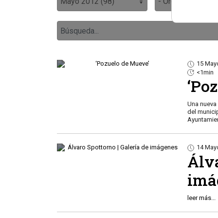
15 May
<1min
‘Po
Una nueva 
del municip
Ayuntamie
14 May
Álva
imá
leer más...