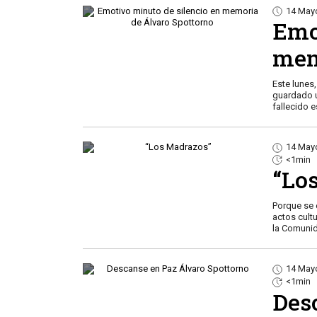
14 May
Emo
mem
Este lunes
guardado u
fallecido 
14 May
<1min
“Lo
Porque se
actos cult
la Comunid
14 May
<1min
Des