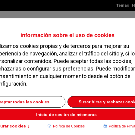
Temas
H
Viernes, 07 de agosto de 2026
TES
MADRID
NOROESTE
SOCIEDAD
MAGAZINE
SERVICIOS
al
volver a archivo mensual
 totaly
98
of our articles broken down into Months and Years.