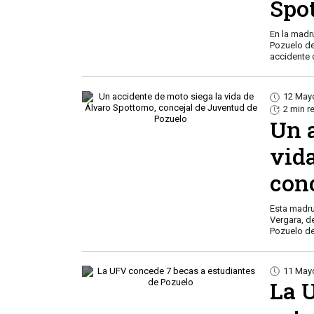
Spo
En la madr
Pozuelo de
accidente 
12 May
2 min r
Un 
vid
con
Esta madru
Vergara, d
Pozuelo de
11 May
La 