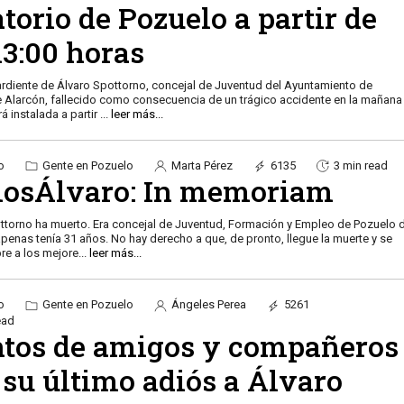
torio de Pozuelo a partir de
13:00 horas
 ardiente de Álvaro Spottorno, concejal de Juventud del Ayuntamiento de
 Alarcón, fallecido como consecuencia de un trágico accidente en la mañana
rá instalada a partir
...
leer más...
o
Gente en Pozuelo
Marta Pérez
6135
3 min read
iosÁlvaro: In memoriam
ttorno ha muerto. Era concejal de Juventud, Formación y Empleo de Pozuelo 
apenas tenía 31 años. No hay derecho a que, de pronto, llegue la muerte y se
pre a los mejore
...
leer más...
o
Gente en Pozuelo
Ángeles Perea
5261
ead
ntos de amigos y compañeros
 su último adiós a Álvaro