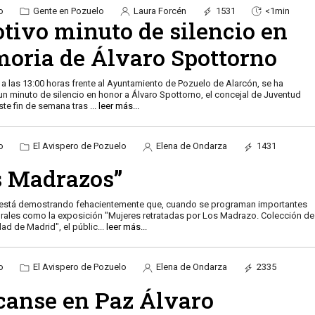
o
Gente en Pozuelo
Laura Forcén
1531
<1min
tivo minuto de silencio en
oria de Álvaro Spottorno
, a las 13:00 horas frente al Ayuntamiento de Pozuelo de Alarcón, se ha
n minuto de silencio en honor a Álvaro Spottorno, el concejal de Juventud
este fin de semana tras
...
leer más...
o
El Avispero de Pozuelo
Elena de Ondarza
1431
s Madrazos”
 está demostrando fehacientemente que, cuando se programan importantes
urales como la exposición "Mujeres retratadas por Los Madrazo. Colección de
ad de Madrid", el públic
...
leer más...
o
El Avispero de Pozuelo
Elena de Ondarza
2335
canse en Paz Álvaro