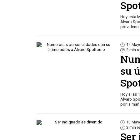
Spo
Hoy esta M
Álvaro Spo
providenci
14 May
2 min r
Num
su 
Spo
Hoy a las 
Álvaro Spot
por la ma
13 May
3 min r
Ser 