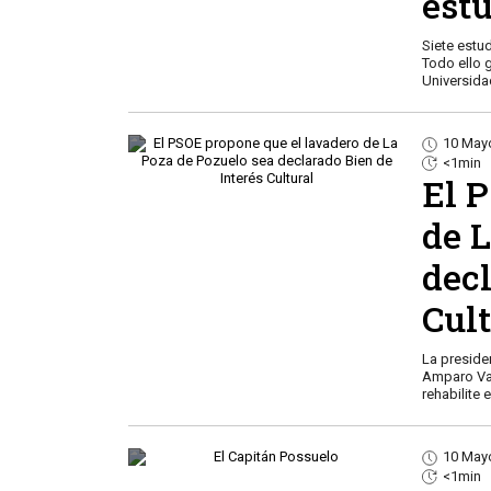
est
Siete estu
Todo ello 
Universida
10 May
<1min
El 
de 
decl
Cul
La preside
Amparo Val
rehabilite 
10 May
<1min