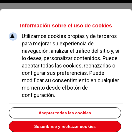
Jueves, 06 de agosto de 2026
Dra. Mª Del Carmen
Bada Pardo
Dirección:
C/ Doctor Cornago 1 1º Izda. 1
Pozuelo de Alarcón
Madrid
28223
Teléfono:
917158545
Descargar la información como:
vCard