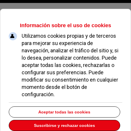
Viernes, 07 de agosto de 2026
Comunicaciones Y
Ocio Vadaid
Dirección:
C/ Almansa 2 1
Pozuelo de Alarcón
Madrid
28224
Teléfono:
913528370
Descargar la información como:
vCard