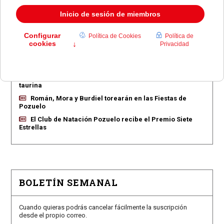
EN PORTADA
Pozuelo aprueba las 775 viviendas de Huerta Grande
Pozuelo confirma los conciertos para las fiestas
Consolación
Pozuelo abre la venta de entradas para su feria
taurina
Román, Mora y Burdiel torearán en las Fiestas de
Pozuelo
El Club de Natación Pozuelo recibe el Premio Siete
Estrellas
BOLETÍN SEMANAL
Cuando quieras podrás cancelar fácilmente la suscripción
desde el propio correo.