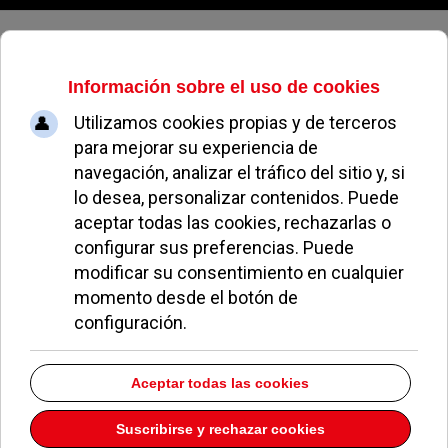
Sábado, 08 de agosto de 2026
Cinebank Coliseum
Dirección:
C/ Sevilla 3
Pozuelo de Alarcón
Madrid
28223
Teléfono:
917155679
Descargar la información como:
vCard