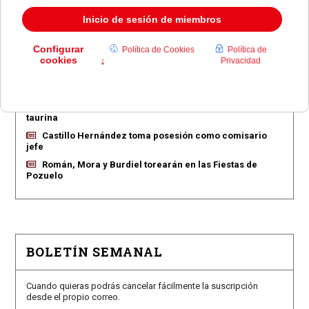
EN PORTADA
Pozuelo aprueba las 775 viviendas de Huerta Grande
Pozuelo confirma los conciertos para las fiestas
Consolación
Pozuelo abre la venta de entradas para su feria
taurina
Castillo Hernández toma posesión como comisario
jefe
Román, Mora y Burdiel torearán en las Fiestas de
Pozuelo
BOLETÍN SEMANAL
Cuando quieras podrás cancelar fácilmente la suscripción
desde el propio correo.