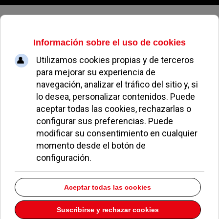
Jueves, 06 de agosto de 2026
Belmen Export
Dirección:
VÍA Dos Castillas 33 Edif. 4 Bajo A
Pozuelo de Alarcón
Madrid
28224
Teléfono:
917992180
Descargar la información como:
vCard