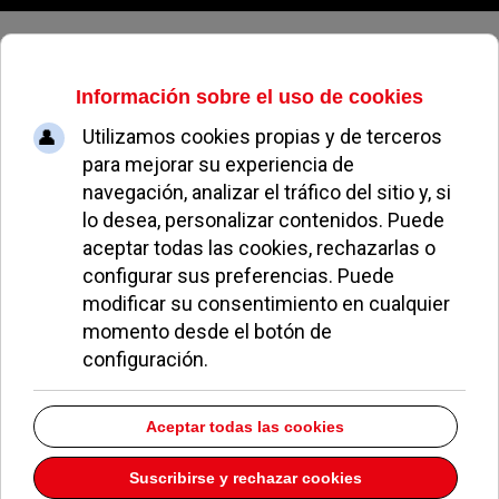
Viernes, 07 de agosto de 2026
Antigüedades "La
Cómoda De Mi
Abuela"
Dirección:
C/ Gerardo Diego s/n (Parking Público) 92
Pozuelo de Alarcón
Madrid
28223
Descargar la información como:
vCard