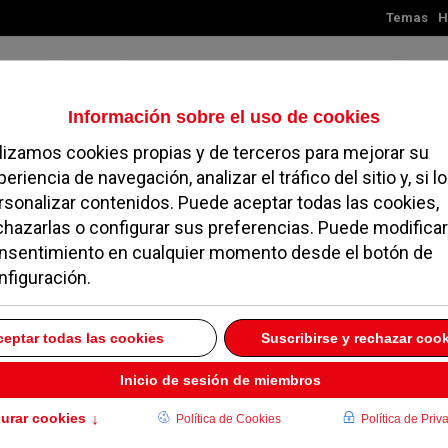
Temas
H
Domingo, 09 de agosto de 2026
TES
MADRID
NOROESTE
SOCIEDAD
MAGAZINE
SERVICIOS
- 2º planta B2