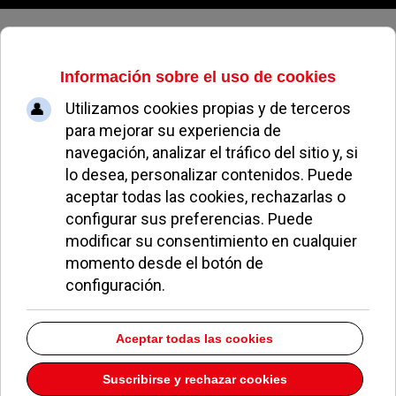
Sábado, 08 de agosto de 2026
Toga Comunicación
Dirección:
C/ Costanilla del Olivar 1 Ático
Pozuelo de Alarcón
Madrid
28223
Teléfono:
902877444
Descargar la información como:
vCard