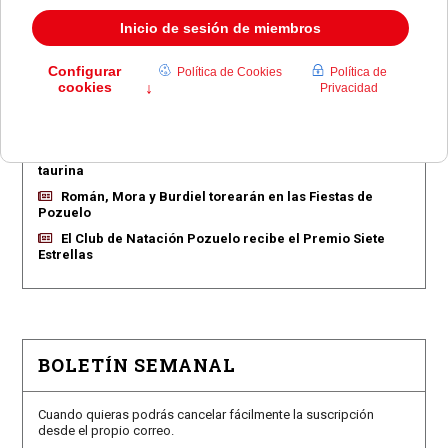
EN PORTADA
Pozuelo aprueba las 775 viviendas de Huerta Grande
Pozuelo confirma los conciertos para las fiestas
Consolación
Pozuelo abre la venta de entradas para su feria
taurina
Román, Mora y Burdiel torearán en las Fiestas de
Pozuelo
El Club de Natación Pozuelo recibe el Premio Siete
Estrellas
BOLETÍN SEMANAL
Cuando quieras podrás cancelar fácilmente la suscripción
desde el propio correo.