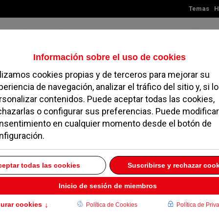
Temas
H
Jueves, 06 de agosto de 2026
TES
MADRID
NOROESTE
SOCIEDAD
MAGAZINE
SERVICIOS
ría