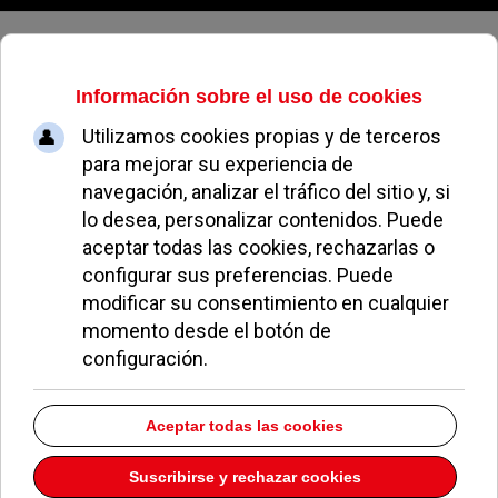
Jueves, 06 de agosto de 2026
Netsize
Dirección:
VÍA Dos Castillas 33 Edif. 7 3ª Planta
Pozuelo de Alarcón
Madrid
28224
Teléfono:
918377000
Descargar la información como:
vCard