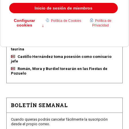
EN PORTADA
Pozuelo aprueba las 775 viviendas de Huerta Grande
Pozuelo confirma los conciertos para las fiestas
Consolación
Pozuelo abre la venta de entradas para su feria
taurina
Castillo Hernández toma posesión como comisario
jefe
Román, Mora y Burdiel torearán en las Fiestas de
Pozuelo
BOLETÍN SEMANAL
Cuando quieras podrás cancelar fácilmente la suscripción
desde el propio correo.