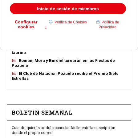
EN PORTADA
Pozuelo aprueba las 775 viviendas de Huerta Grande
Pozuelo confirma los conciertos para las fiestas
Consolación
Pozuelo abre la venta de entradas para su feria
taurina
Román, Mora y Burdiel torearán en las Fiestas de
Pozuelo
El Club de Natación Pozuelo recibe el Premio Siete
Estrellas
BOLETÍN SEMANAL
Cuando quieras podrás cancelar fácilmente la suscripción
desde el propio correo.