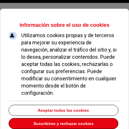
Sábado, 08 de agosto de 2026
Mrw
Dirección:
AVDA. EUROPA 23 4
POZUELO DE ALARCON
Madrid
28224
Teléfono:
917994905
Descargar la información como:
vCard