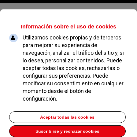
Jueves, 06 de agosto de 2026
Medios
Promocionales Y
Publicitarias, S.L.
Dirección:
C/ Pilar 13
Pozuelo de Alarcón
Madrid
28224
Teléfono:
917991600