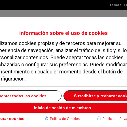
Temas
H
Viernes, 07 de agosto de 2026
TES
MADRID
NOROESTE
SOCIEDAD
MAGAZINE
SERVICIOS
 con carril bici en la
017