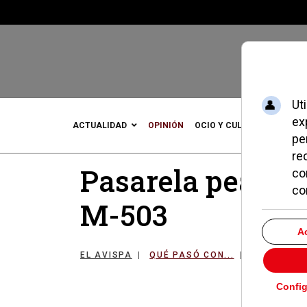
ACTUALIDAD
OPINIÓN
OCIO Y CULTURA
DEPOR
Pasarela peatonal
M-503
EL AVISPA
QUÉ PASÓ CON...
25 ABRIL 2