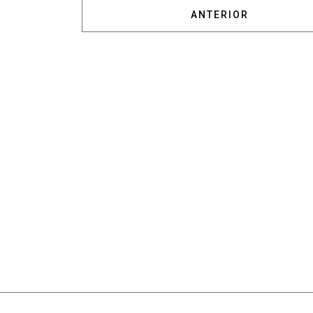
ARTÍCULO ANTERIOR:
ANTERIOR