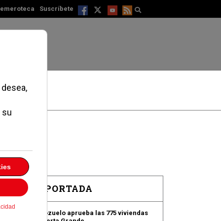
emeroteca
Suscríbete
EN PORTADA
Pozuelo aprueba las 775 viviendas
de Huerta Grande