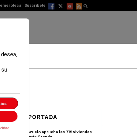
emeroteca
Suscríbete
EN PORTADA
Pozuelo aprueba las 775 viviendas
de Huerta Grande