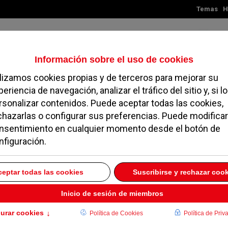
Temas
H
Jueves, 06 de agosto de 2026
TES
MADRID
NOROESTE
SOCIEDAD
MAGAZINE
SERVICIOS
e los lectores de
 a favor del botellón
SEPTIEMBRE 2016