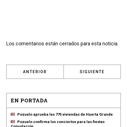
Los comentarios están cerrados para esta noticia.
ARTÍCULO ANTERIOR: PABLO PERPINYÀ: “HE
ARTÍCULO SIGUIENT
ANTERIOR
SIGUIENTE
EN PORTADA
Pozuelo aprueba las 775 viviendas de Huerta Grande
Pozuelo confirma los conciertos para las fiestas
Consolación