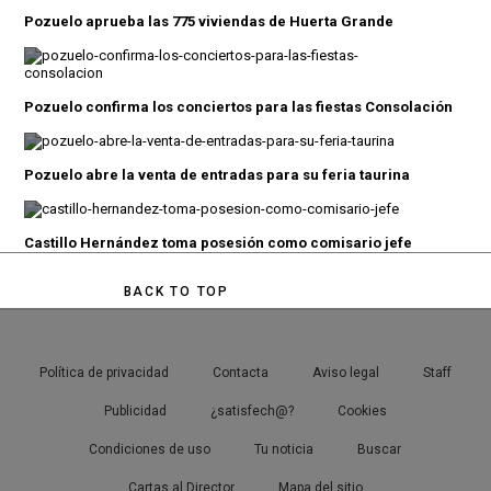
Pozuelo aprueba las 775 viviendas de Huerta Grande
Pozuelo confirma los conciertos para las fiestas Consolación
Pozuelo abre la venta de entradas para su feria taurina
Castillo Hernández toma posesión como comisario jefe
BACK TO TOP
Política de privacidad
Contacta
Aviso legal
Staff
Publicidad
¿satisfech@?
Cookies
Condiciones de uso
Tu noticia
Buscar
Cartas al Director
Mapa del sitio