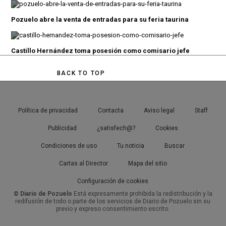
Pozuelo abre la venta de entradas para su feria taurina
Castillo Hernández toma posesión como comisario jefe
BACK TO TOP
Política de privacidad
Contacta
Aviso legal
Staff
Publicidad
¿satisfech@?
Cookies
Condiciones de uso
Tu noticia
Buscar
Cartas al Director
Mapa del sitio
Configuración de cookies
© Diario de Pozuelo
Está expresamente prohibida la redistribución y la
redifusión de todo o parte de los servicios de Diario de Pozuelo sin su
previo y expreso consentimiento escrito.