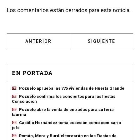
Los comentarios están cerrados para esta noticia.
ARTÍCULO ANTERIOR: LA ACADEMIA DE LA R
ARTÍCULO SIGUIENT
ANTERIOR
SIGUIENTE
EN PORTADA
Pozuelo aprueba las 775 viviendas de Huerta Grande
Pozuelo confirma los conciertos para las fiestas
Consolación
Pozuelo abre la venta de entradas para su feria
taurina
Castillo Hernández toma posesión como comisario
jefe
Román, Mora y Burdiel torearán en las Fiestas de