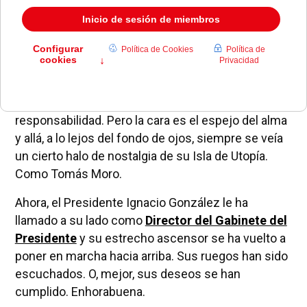
viviendo en un estrecho ascensor que se había
parado a mitad del rascacielos y nadie sabía si
subiría o bajaría. Ni siquiera él. Pozuelo le sentaba
bien pero había algo que no le acababa de llenar...
Yo lo achacaba a que Pozuelo estaba lejos, digo.
Cumplidor y comprometido con su
responsabilidad. Pero la cara es el espejo del alma
y allá, a lo lejos del fondo de ojos, siempre se veía
un cierto halo de nostalgia de su Isla de Utopía.
Como Tomás Moro.
Ahora, el Presidente Ignacio González le ha
llamado a su lado como
Director del Gabinete del
Presidente
y su estrecho ascensor se ha vuelto a
poner en marcha hacia arriba. Sus ruegos han sido
escuchados. O, mejor, sus deseos se han
cumplido. Enhorabuena.