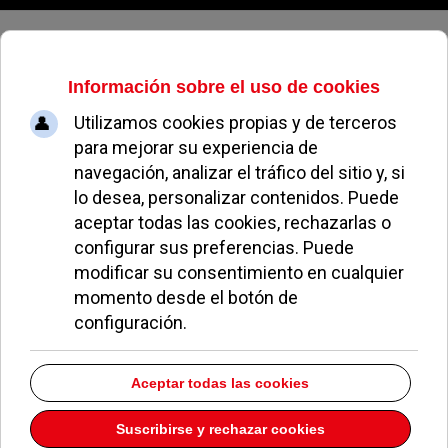
Jueves, 06 de agosto de 2026
Pozuelo necesita más cantera
JULIO NÚÑEZ
COLABORACIONES
01 OCTUBRE 2012
Era normal que Diego Lozano, el primer teniente de
alcalde de Pozuelo se fuese a Madrid. Se le notaba.
Se le veía. A veces, daba la sensación que se
sentía como aprisionado en el cargo. Como