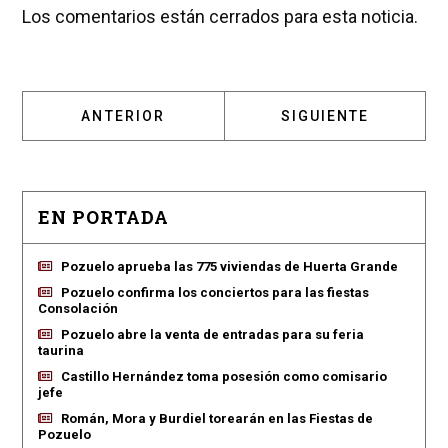
Los comentarios están cerrados para esta noticia.
ARTÍCULO ANTERIOR: LOS MIL MILLONES DE
ARTÍCULO SIGUIENT
ANTERIOR
SIGUIENTE
EN PORTADA
Pozuelo aprueba las 775 viviendas de Huerta Grande
Pozuelo confirma los conciertos para las fiestas
Consolación
Pozuelo abre la venta de entradas para su feria
taurina
Castillo Hernández toma posesión como comisario
jefe
Román, Mora y Burdiel torearán en las Fiestas de
Pozuelo