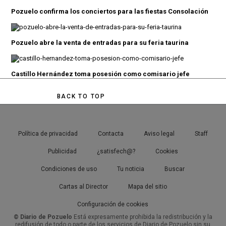
Pozuelo confirma los conciertos para las fiestas Consolación
Pozuelo abre la venta de entradas para su feria taurina
Castillo Hernández toma posesión como comisario jefe
BACK TO TOP
Política de privacidad
Contacta
Aviso legal
Staff
Publicidad
¿satisfech@?
Cookies
Condiciones de uso
Tu noticia
Buscar
Cartas al Director
Mapa del sitio
Configuración de cookies
© Diario de Pozuelo
Está expresamente prohibida la redistribución y la
redifusión de todo o parte de los servicios de Diario de Pozuelo sin su