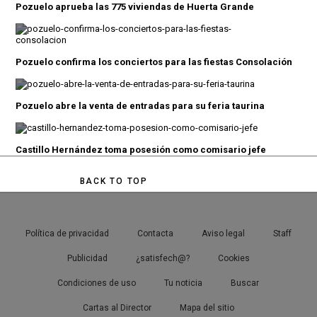
Pozuelo aprueba las 775 viviendas de Huerta Grande
Pozuelo confirma los conciertos para las fiestas Consolación
Pozuelo abre la venta de entradas para su feria taurina
Castillo Hernández toma posesión como comisario jefe
BACK TO TOP
Política de privacidad
Contacta
Aviso legal
Staff
Publicidad
¿satisfech@?
Cookies
Condiciones de uso
Tu noticia
Buscar
Cartas al Director
Mapa del sitio