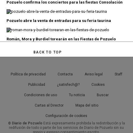
Pozuelo confirma los conciertos para las fiestas Consolación
Pozuelo abre la venta de entradas para su feria taurina
Román, Mora y Burdiel torearán en las Fiestas de Pozuelo
BACK TO TOP
Política de privacidad
Contacta
Aviso legal
Staff
Publicidad
¿satisfech@?
Cookies
Condiciones de uso
Tu noticia
Buscar
Cartas al Director
Mapa del sitio
Configuración de cookies
© Diario de Pozuelo
Está expresamente prohibida la redistribución y la
redifusión de todo o parte de los servicios de Diario de Pozuelo sin su
previo y expreso consentimiento escrito.