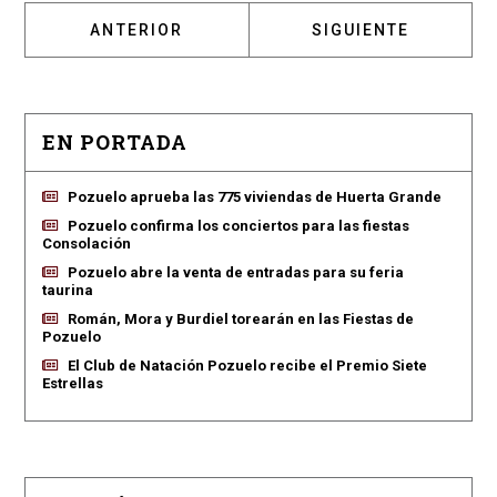
ARTÍCULO ANTERIOR: EL PINTOR PEDRO LÓP
ARTÍCULO SIGUIENT
ANTERIOR
SIGUIENTE
EN PORTADA
Pozuelo aprueba las 775 viviendas de Huerta Grande
Pozuelo confirma los conciertos para las fiestas
Consolación
Pozuelo abre la venta de entradas para su feria
taurina
Román, Mora y Burdiel torearán en las Fiestas de
Pozuelo
El Club de Natación Pozuelo recibe el Premio Siete
Estrellas