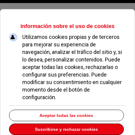
Domingo, 09 de agosto de 2026
La Academia Española de la Radio
impulsa la creación de un Comité
Internacional del Día de la Radio
ANGÉLICA MÉNDEZ
NOTICIAS DE POZUELO
23 MAYO 2012
Tras la proclamación del
Día Mundial de la Radio
en el ámbito de Naciones Unidas y tras la
celebración del mismo el pasado
13 de febrero,
la
Academia Española de la Radio
ha reunido a
varias organizaciones de radiodifusión de todo el