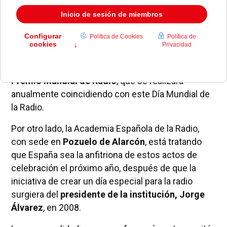
mundo para crear un Comité Internacional que se
encargue de promocionar esta festividad a través
de distintas actividades.
Entre los actos que se pretenden desarrollar
desde este comité, destaca la futura entrega del
Premio Mundial de Radio
, que se realizará
anualmente coincidiendo con este Día Mundial de
la Radio.
Por otro lado, la Academia Española de la Radio,
con sede en
Pozuelo de Alarcón
, está tratando
que España sea la anfitriona de estos actos de
celebración el próximo año, después de que la
iniciativa de crear un día especial para la radio
surgiera del
presidente de la institución, Jorge
Álvarez
, en 2008.