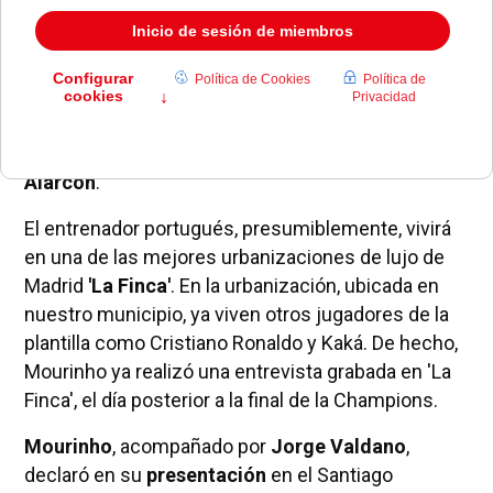
El nuevo entrenador del Real Madrid ya ha llegado a
la capital y se prevé que en pocas semanas se
convierta en un
vecino
más de
Pozuelo de
Alarcón
.
El entrenador portugués, presumiblemente, vivirá
en una de las mejores urbanizaciones de lujo de
Madrid
'La Finca'
. En la urbanización, ubicada en
nuestro municipio, ya viven otros jugadores de la
plantilla como Cristiano Ronaldo y Kaká. De hecho,
Mourinho ya realizó una entrevista grabada en 'La
Finca', el día posterior a la final de la Champions.
Mourinho
, acompañado por
Jorge Valdano
,
declaró en su
presentación
en el Santiago