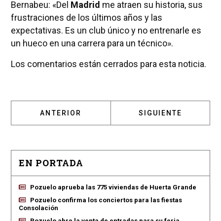
Bernabeu: «Del
Madrid
me atraen su historia, sus
frustraciones de los últimos años y las
expectativas. Es un club único y no entrenarle es
un hueco en una carrera para un técnico».
Los comentarios están cerrados para esta noticia.
ARTÍCULO ANTERIOR: UN JOVEN POZUELERO 
ARTÍCULO SIGUIENT
ANTERIOR
SIGUIENTE
EN PORTADA
Pozuelo aprueba las 775 viviendas de Huerta Grande
Pozuelo confirma los conciertos para las fiestas
Consolación
Pozuelo abre la venta de entradas para su feria