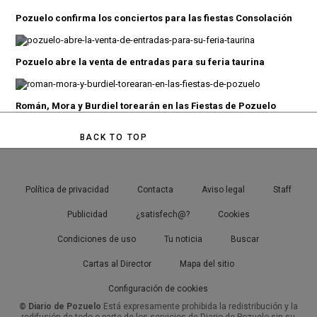
Pozuelo confirma los conciertos para las fiestas Consolación
Pozuelo abre la venta de entradas para su feria taurina
Román, Mora y Burdiel torearán en las Fiestas de Pozuelo
BACK TO TOP
Política de privacidad
Contacta
Aviso legal
Staff
Publicidad
¿satisfech@?
Cookies
Condiciones de uso
Tu noticia
Buscar
Cartas al Director
Mapa del sitio
Configuración de cookies
© Diario de Pozuelo
Está expresamente prohibida la redistribución y la