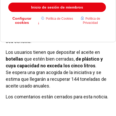
La
concejalía de Medio Ambiente,
junto con
GAVE S.L
., se han encargado de instalar cinco
contenedores en una primera experiencia piloto.
Con ellos darán cobertura a 2.000 ciudadanos. Los
contenedores están fabricados en chapa metálica,
son estancos y están diseñados para que su uso
sea sencillo.
Los usuarios tienen que depositar el aceite en
botellas
que estén bien cerradas,
de plástico y
cuya capacidad no exceda los cinco litros
.
Se espera una gran acogida de la iniciativa y se
estima que llegarán a recuperar 144 toneladas de
aceite usado anuales.
Los comentarios están cerrados para esta noticia.