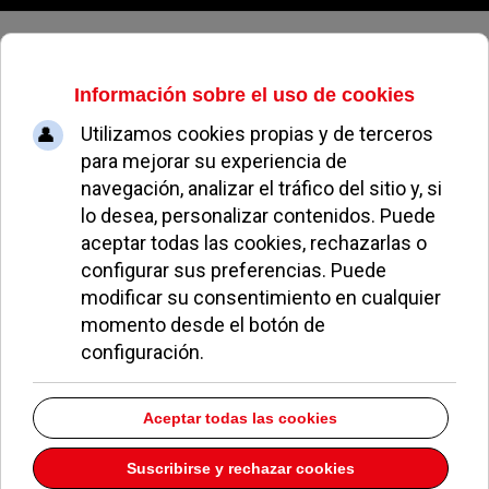
Viernes, 07 de agosto de 2026
Nuevos contenedores para
reciclar aceite doméstico en las
calles de Pozuelo
PATRICIA RIVERA
NOTICIAS DE POZUELO
29 ABRIL 2010
A partir de ahora los pozueleros cuentan con estos
contenedores
en las calles del municipio
y el
Ayuntamiento se hará cargo de su recogida de
manera gratuita.