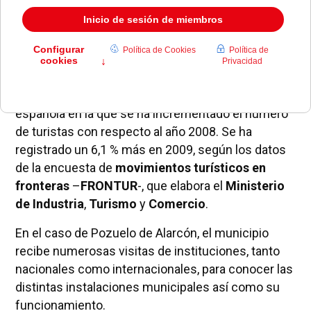
El alcalde de
Pozuelo de Alarcón
acompañó a la
Presidenta Regional, Esperanza Aguirre, en la
celebración del
Día de la Comunidad de Madrid
.
La Comunidad de Madrid es la única región
española en la que se ha incrementado el número
de turistas con respecto al año 2008. Se ha
registrado un 6,1 % más en 2009, según los datos
de la encuesta de
movimientos turísticos en
fronteras
–
FRONTUR
-, que elabora el
Ministerio
de Industria
,
Turismo
y
Comercio
.
En el caso de Pozuelo de Alarcón, el municipio
recibe numerosas visitas de instituciones, tanto
nacionales como internacionales, para conocer las
distintas instalaciones municipales así como su
funcionamiento.