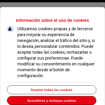
Lunes, 10 de agosto de 2026
Varios puentes de la M-40 miden
menos de lo anunciado
RAQUEL SALINERO
NOTICIAS DE POZUELO
20 DICIEMBRE 2009
Según ha publicado Elpaís.com, el puente de la M-
40 en el
kilómetro 45,300
, a la altura de Pozuelo
mide 15 centímetros menos.
Las cifras que muestran las alturas de la M-40 no