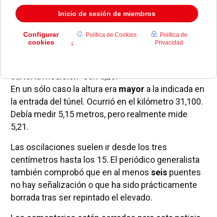
coinciden con la real, según este medio, que ha
realizado un muestreo de siete mediciones
durante el pasado 17 de diciembre. Asegura que
algunos elevados tienen
15 centímetros
menos
de los que anuncian. En el caso del puente de
Pozuelo, en lugar de 5,35 metros -como muestra el
cartel la medición- son 5,20.
En un sólo caso la altura era
mayor
a la indicada en
la entrada del túnel. Ocurrió en el kilómetro 31,100.
Debía medir 5,15 metros, pero realmente mide
5,21.
Las oscilaciones suelen ir desde los tres
centímetros hasta los 15. El periódico generalista
también comprobó que en al menos
seis
puentes
no hay señalización o que ha sido prácticamente
borrada tras ser repintado el elevado.