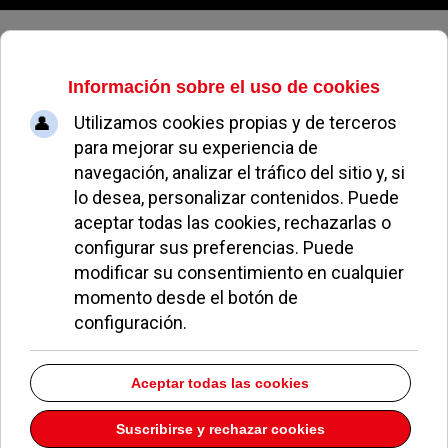
Viernes, 07 de agosto de 2026
Un hombre muere en la M-502 al
precipitarse su coche desde un
puente
MARÍA SANZ
NOTICIAS DE POZUELO
22 DICIEMBRE 2008
>Un hombre de 52 años ha fallecido al
precipitarse el vehículo que conducía por un
paso elevado situado a la altura del kilómetro 1
de la M-502, en Pozuelo de Alarcón.