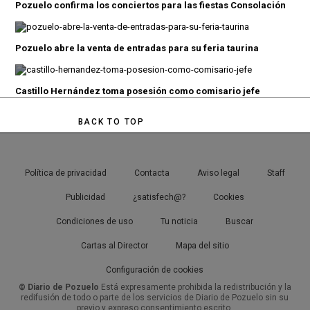
Pozuelo confirma los conciertos para las fiestas Consolación
Pozuelo abre la venta de entradas para su feria taurina
Castillo Hernández toma posesión como comisario jefe
BACK TO TOP
Política de privacidad
Contacta
Aviso legal
Staff
Publicidad
¿satisfech@?
Cookies
Condiciones de uso
Tu noticia
Buscar
Cartas al Director
Mapa del sitio
Configuración de cookies
© Diario de Pozuelo
Está expresamente prohibida la redistribución y la
redifusión de todo o parte de los servicios de Diario de Pozuelo sin su
previo y expreso consentimiento escrito.