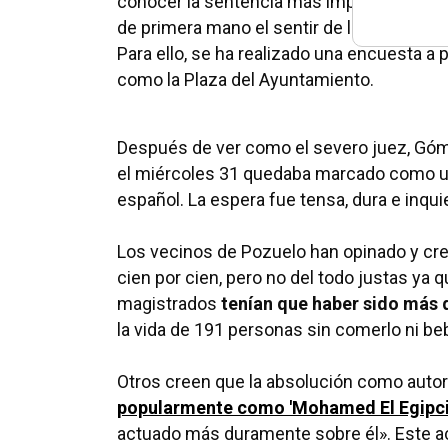
conocer la sentencia más importante de to
de primera mano el sentir de los vecinos 
Para ello, se ha realizado una encuesta a 
como la Plaza del Ayuntamiento.
Después de ver como el severo juez, Góm
el miércoles 31 quedaba marcado como un
español. La espera fue tensa, dura e inquie
Los vecinos de Pozuelo han opinado y cree
cien por cien, pero no del todo justas ya
magistrados
tenían que haber sido más 
la vida de 191 personas sin comerlo ni beb
Otros creen que la absolución como autor 
popularmente como 'Mohamed El Egipci
actuado más duramente sobre él». Este 