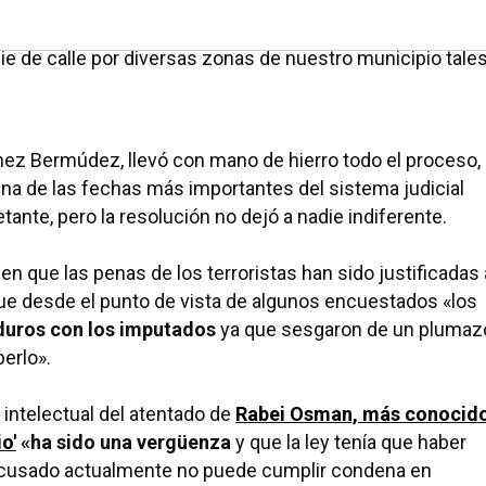
da nuestra historia. Diario de Pozuelo ha querido conoc
de nuestra localidad y las reacciones han sido unánimes.
pie de calle por diversas zonas de nuestro municipio tale
ez Bermúdez, llevó con mano de hierro todo el proceso,
a de las fechas más importantes del sistema judicial
tante, pero la resolución no dejó a nadie indiferente.
n que las penas de los terroristas han sido justificadas 
 que desde el punto de vista de algunos encuestados «los
duros con los imputados
ya que sesgaron de un plumaz
erlo».
intelectual del atentado de
Rabei Osman, más conocid
o'
«ha sido una vergüenza
y que la ley tenía que haber
acusado actualmente no puede cumplir condena en