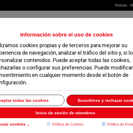
Temas
H
Jueves, 06 de agosto de 2026
TES
MADRID
NOROESTE
SOCIEDAD
MAGAZINE
SERVICIOS
bre la sentencia del 11-
ELO
06 NOVIEMBRE 2007
ba el pasado miércoles 31 de octubre a la espera de