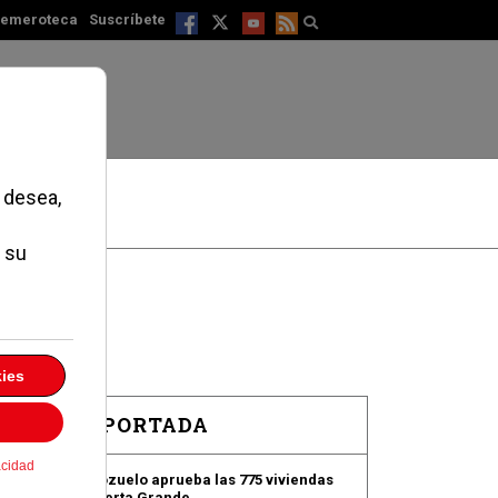
emeroteca
Suscríbete
EN PORTADA
Pozuelo aprueba las 775 viviendas
de Huerta Grande