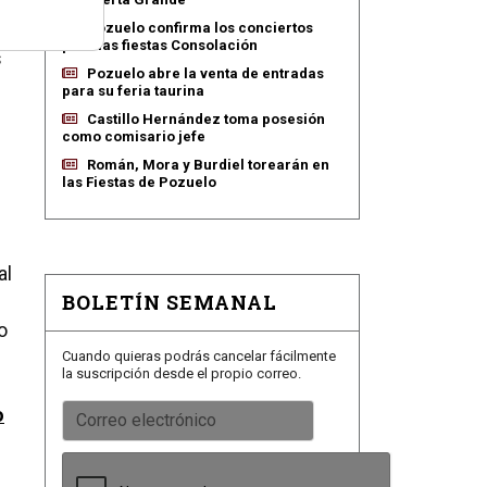
er
Pozuelo confirma los conciertos
para las fiestas Consolación
s
Pozuelo abre la venta de entradas
para su feria taurina
Castillo Hernández toma posesión
como comisario jefe
Román, Mora y Burdiel torearán en
las Fiestas de Pozuelo
al
BOLETÍN SEMANAL
o
Cuando quieras podrás cancelar fácilmente
la suscripción desde el propio correo.
o