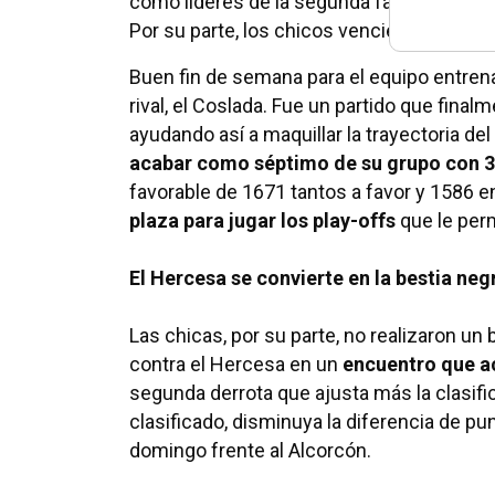
como líderes de la segunda fase, firmaro
Por su parte, los chicos vencieron al Cos
Buen fin de semana para el equipo entren
rival, el Coslada. Fue un partido que final
ayudando así a maquillar la trayectoria de
acabar como séptimo de su grupo con 3
favorable de 1671 tantos a favor y 1586 e
plaza para jugar los play-offs
que le perm
El Hercesa se convierte en la bestia neg
Las chicas, por su parte, no realizaron un
contra el Hercesa en un
encuentro que ac
segunda derrota que ajusta más la clasifi
clasificado, disminuya la diferencia de pu
domingo frente al Alcorcón.