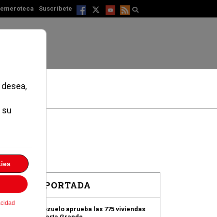
emeroteca
Suscríbete
EN PORTADA
Pozuelo aprueba las 775 viviendas
de Huerta Grande