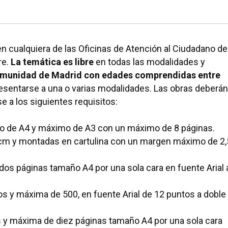
006”. Este concurso
premia la creatividad en las
afía, cartas de amor, poesía, relato corto, cuentos y
 cualquiera de las Oficinas de Atención al Ciudadano de
re.
La temática es libre
en todas las modalidades y
Comunidad de Madrid con edades comprendidas entre
esentarse a una o varias modalidades. Las obras deberán
 a los siguientes requisitos:
o de A4 y máximo de A3 con un máximo de 8 páginas.
m y montadas en cartulina con un margen máximo de 2,
os páginas tamaño A4 por una sola cara en fuente Arial 
s y máxima de 500, en fuente Arial de 12 puntos a doble
 y máxima de diez páginas tamaño A4 por una sola cara