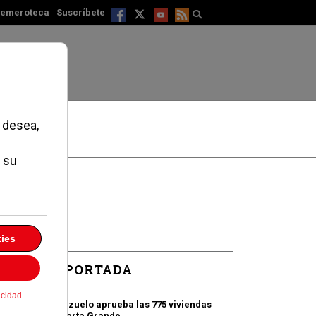
emeroteca
Suscríbete
EN PORTADA
Pozuelo aprueba las 775 viviendas
de Huerta Grande