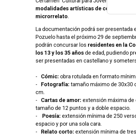
Certamen
Cultural para Jóvenes “CREA 2
modalidades artísticas de cómic, fotogr
microrrelato
.
La documentación podrá ser presentada en
Pozuelo hasta el próximo 29 de septiemb
podrán concursar los
residentes en la 
los 13 y los 35 años
de edad, pudiendo pr
ser presentadas en castellano y someterse
-
Cómic:
obra rotulada en formato mínim
-
Fotografía:
tamaño máximo de 30x30 c
cm.
-
Cartas de amor:
extensión máxima de d
tamaño de 12 puntos y a doble espacio.
-
Poesía:
extensión mínima de 250 verso
espacio y por una sola cara.
-
Relato corto:
extensión mínima de tres