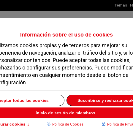
Temas
H
Sábado, 08 de agosto de 2026
TES
MADRID
NOROESTE
SOCIEDAD
MAGAZINE
SERVICIOS
edición del certamen
006
 SEPTIEMBRE 2006
to de Pozuelo de Alarcón ha convocado la II edición del