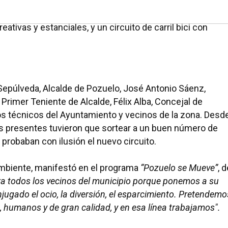
modelación • Presidido por un olivo centenario, el
nte novedosa • Entre las principales novedades cabe
ativas y estanciales, y un circuito de carril bici con
 Sepúlveda, Alcalde de Pozuelo, José Antonio Sáenz,
 Primer Teniente de Alcalde, Félix Alba, Concejal de
os técnicos del Ayuntamiento y vecinos de la zona. Desd
s presentes tuvieron que sortear a un buen número de
 probaban con ilusión el nuevo circuito.
mbiente, manifestó en el programa
“Pozuelo se Mueve”
, 
ara todos los vecinos del municipio porque ponemos a su
ugado el ocio, la diversión, el esparcimiento. Pretendemo
, humanos y de gran calidad, y en esa línea trabajamos".