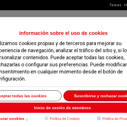
Temas
H
Viernes, 07 de agosto de 2026
TES
MADRID
NOROESTE
SOCIEDAD
MAGAZINE
SERVICIOS
Prados de Torrejón
en
DICIEMBRE 2005
ón del Parque Pinar Prados de Torrejón, que a lo largo de