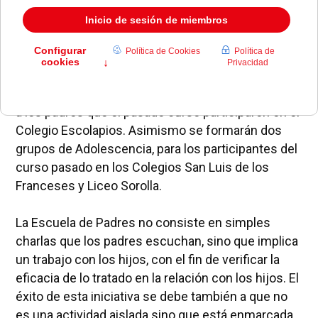
Redacción.-
Para el primer mes de la presente
edición se han formado ya dos grupos de Primera
Infancia –de 0 a 3 años–, uno en la Escuela Infantil
“Paides” y otro en el Colegio Escolapios; un grupo
de Infancia Escolar –de 4 a 11 años–, que agrupará
a los padres que el pasado curso participaron en el
Colegio Escolapios. Asimismo se formarán dos
grupos de Adolescencia, para los participantes del
curso pasado en los Colegios San Luis de los
Franceses y Liceo Sorolla.
La Escuela de Padres no consiste en simples
charlas que los padres escuchan, sino que implica
un trabajo con los hijos, con el fin de verificar la
eficacia de lo tratado en la relación con los hijos. El
éxito de esta iniciativa se debe también a que no
es una actividad aislada sino que está enmarcada