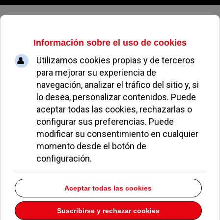
Sábado, 08 de agosto de 2026
Décima edición de la Escuela
Municipal de Padres
REDACCIÓN
NOTICIAS DE POZUELO
29 OCTUBRE 2004
El Ayuntamiento de Pozuelo, a través de la
concejalía de Familia y Bienestar Social, inicia las
actividades de la Escuela de Padres para el curso
2004-2005, una herramienta para mejorar el
vínculo afectivo de padre-hijo y fomentar la
comunicación entre ambos.